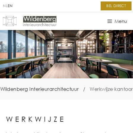
NL
EN
BEL DIRECT
Menu
Wildenberg Interieurarchitectuur
/
Werkwijze kantoor
WERKWIJZE