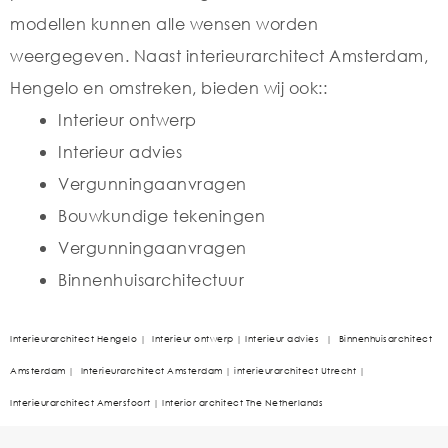
modellen kunnen alle wensen worden
weergegeven. Naast interieurarchitect Amsterdam,
Hengelo en omstreken, bieden wij ook::
Interieur ontwerp
Interieur advies
Vergunningaanvragen
Bouwkundige tekeningen
Vergunningaanvragen
Binnenhuisarchitectuur
Interieurarchitect Hengelo
|
Interieur ontwerp
|
Interieur advies
|
Binnenhuisarchitect
Amsterdam
|
Interieurarchitect Amsterdam
|
interieurarchitect Utrecht
|
Interieurarchitect Amersfoort
|
Interior architect The Netherlands